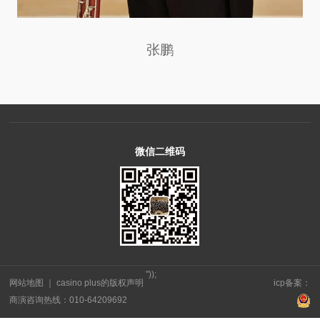
张鹏
微信二维码
"));
网站地图
｜
casino plus的版权声明
icp备案：
商演咨询热线：010-64209692