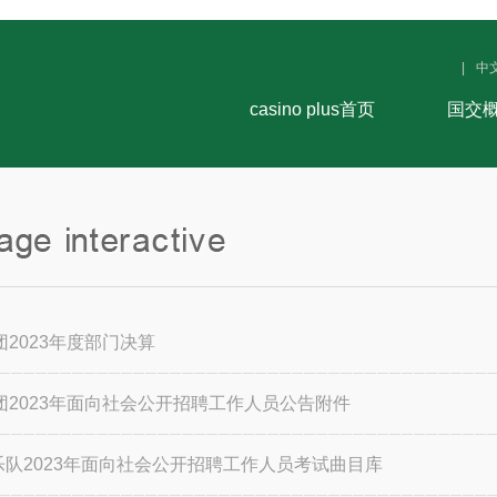
|
中
casino plus首页
国交
2023年度部门决算
团2023年面向社会公开招聘工作人员公告附件
乐队2023年面向社会公开招聘工作人员考试曲目库