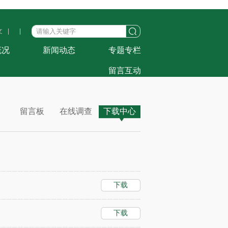
文
|
|
概况
新闻动态
专题专栏
留言互动
留言板
在线调查
下载中心
下载
下载