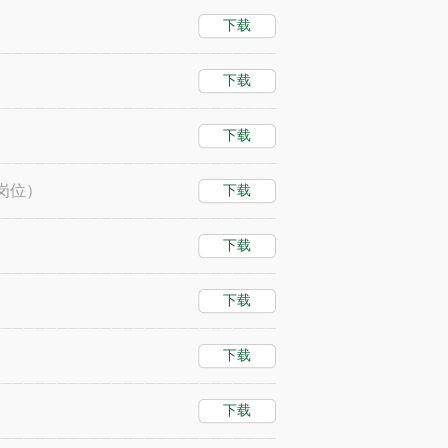
下载
下载
下载
岗位）
下载
下载
下载
下载
下载