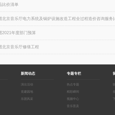
品比价清单
团北京音乐厅电力系统及锅炉设施改造工程全过程造价咨询服务
2021年度部门预算
团北京音乐厅修缮工程
新闻动态
专题专栏
演出活动
热点专题
党建园地
精彩瞬间
乐团风采
视频中心
音乐普及