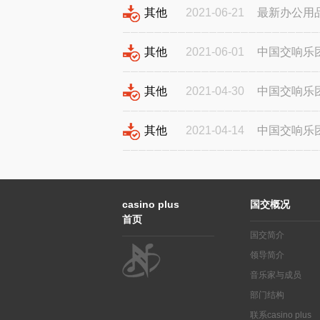
其他
2021-06-21
最新办公用
其他
2021-06-01
中国交响乐
其他
2021-04-30
中国交响乐团
其他
2021-04-14
中国交响乐
casino plus
国交概况
首页
国交简介
领导简介
音乐家与成员
部门结构
联系casino plus