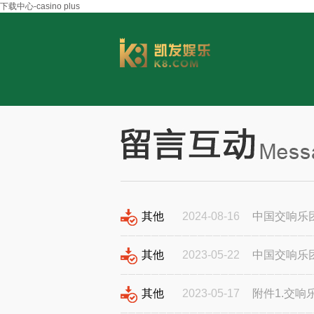
下载中心-casino plus
其他
2024-08-16
中国交响乐团
其他
2023-05-22
中国交响乐
其他
2023-05-17
附件1.交响