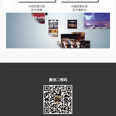
微信二维码