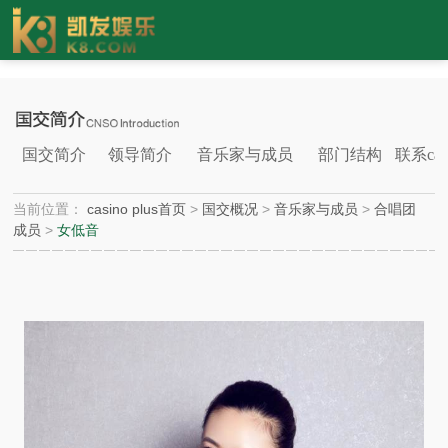
徐彬-casino plus
国交简介
领导简介
音乐家与成员
部门结构
联系casi
当前位置：
casino plus首页
>
国交概况
>
音乐家与成员
>
合唱团
成员
>
女低音