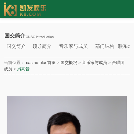
王杰-casino plus
国交简介
领导简介
音乐家与成员
部门结构
联系casi
当前位置：
casino plus首页
>
国交概况
>
音乐家与成员
>
合唱团
成员
>
男高音