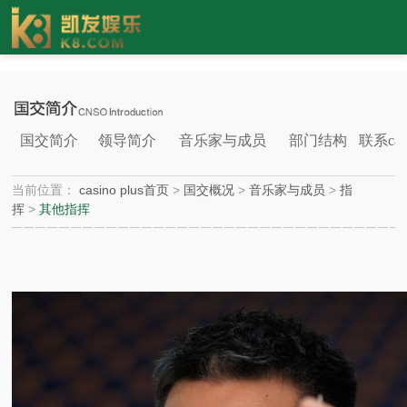
荣誉首席指挥 李心草-casino plus
国交简介
领导简介
音乐家与成员
部门结构
联系casi
当前位置：
casino plus首页
>
国交概况
>
音乐家与成员
>
指
挥
>
其他指挥