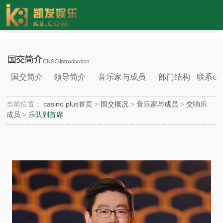
乐队副首席 姚亮-casino plus
国交简介
领导简介
音乐家与成员
部门结构
联系casi
当前位置：
casino plus首页
>
国交概况
>
音乐家与成员
>
交响乐
成员
>
乐队副首席