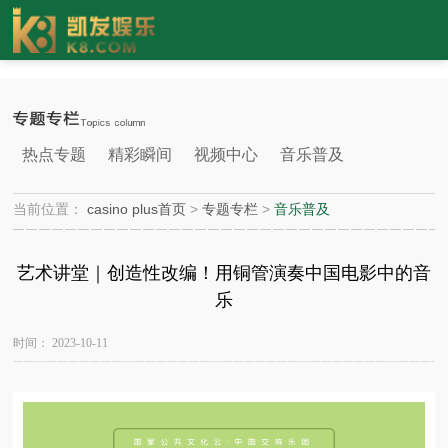
艺术讲堂｜创造性改编！用铜管演奏中国电影中的音乐-casino plus
热点专题
精彩瞬间
视频中心
音乐普及
当前位置：
casino plus首页
>
专题专栏
>
音乐普及
艺术讲堂｜创造性改编！用铜管演奏中国电影中的音
乐
时间：
2023-10-11