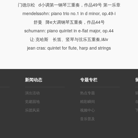
门德尔松 d小调第一钢琴三重奏，作品49号 第一乐章
mendelssohn: piano trio no.1 in d minor, op.49-i
舒曼 降e大调钢琴五重奏，作品44号
schumann: piano quintet in e-flat major, op.44
让·克哈斯 长笛、竖琴与弦乐五重奏,i&iv
jean cras: quintet for flute, harp and strings
新闻动态
专题专栏
演出活动
热点专题
党建园地
精彩瞬间
乐团风采
视频中心
音乐普及