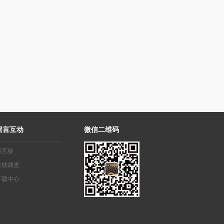
留言互动
微信二维码
留言板
在线调查
下载中心