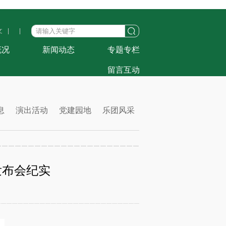
文
|
|
概况
新闻动态
专题专栏
留言互动
息
演出活动
党建园地
乐团风采
发布会纪实