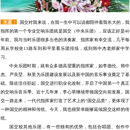
水蓝：
国交对我来说，在我一生中可以说都陪伴着我长大的，我
指挥的第一个专业交响乐团就是国交（中央乐团），应该正好是40
年前。我与当时乐团很多出色的演奏家、指挥家有幸交流，几乎每
周从学校坐13路车到和平里看乐团排练，或到韩中杰老师家中学
习。
中央乐团时期，就有众多德高望重的指挥家，如李德伦、韩中
杰、严良堃、秋里为乐团建设发展以及新中国的音乐事业奠定了基
础。陈佐湟任职起，国交进行职业化改制，开启了中国第一个真正
的交响乐音乐季。近十几年来，李心草继续带领国交向前发展。国
交一路走来，一代代指挥家打造了艺术上的“国交品质”，更体现了
一种国交的精神和传统。今天，我也很荣幸能够延续国交这样的传
统。
国交较其他乐团，有一些独有的优势，包括合唱团、创作中