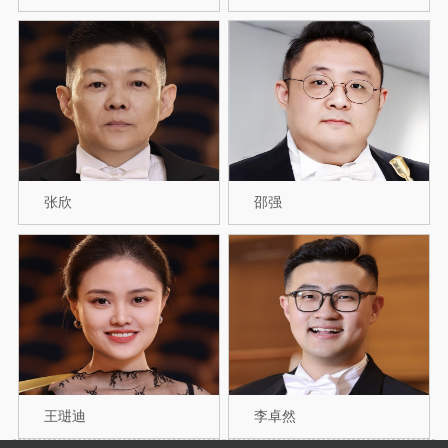
张欣
邵强
王琎迪
李卓然